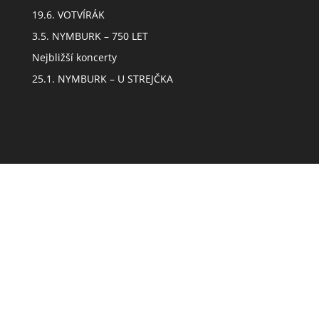
19.6. VOTVÍRÁK
3.5. NYMBURK – 750 LET
Nejbližší koncerty
25.1. NYMBURK – U STREJČKA
Obsah webu
Úvod
Biografie
Koncerty
Novinky