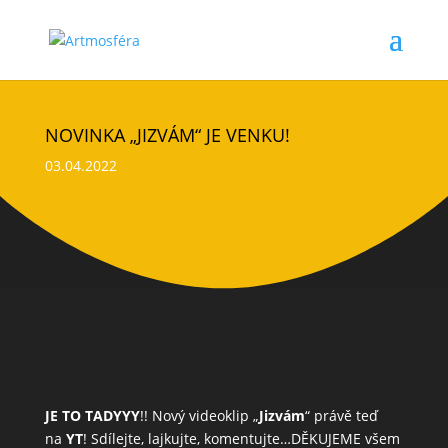
NOVINKA „JIZVÁM“ JE VENKU!
03.04.2022
JE TO TADYYY
!! Nový videoklip „
Jizvám
“ právě teď
na
YT
! Sdílejte, lajkujte, komentujte…DĚKUJEME všem