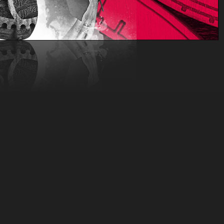
OM&start_radio=1