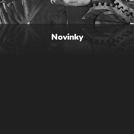
Novinky
 🙂 https://www.youtube.com/watch?v=Q8HBfXCS-OM&list=RDQ8HBfXCS-