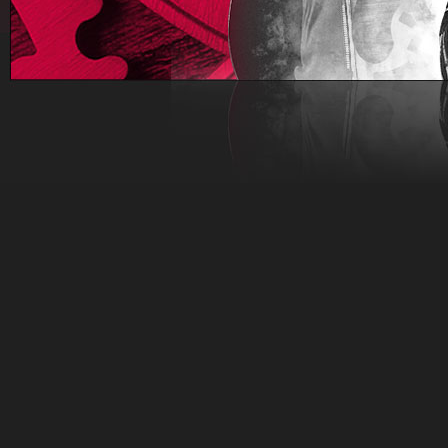
JE TO TADY! Sdílejte, lajkujte, komentujte