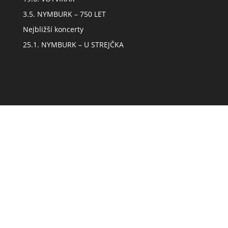
3.5. NYMBURK – 750 LET
Nejbližší koncerty
25.1. NYMBURK – U STREJČKA
Obsah webu
Úvod
Biografie
Koncerty
Novinky
Foto