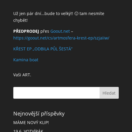
Už jen pár dní…bude to velký!! 🙂 tam nesmíte
chybět!
PŘEDPRODEJ
přes
Goout.net
–
https://goout.net/cs/artmosfera-krest-ep/szjaiiw/
KŘEST EP „ODBILA PŮL ŠESTÁ“
Kamina boat
Vaši ART.
Nejnovější příspěvky
MÁME NOVÝ KLIP!
19.6. VOTVÍRÁK