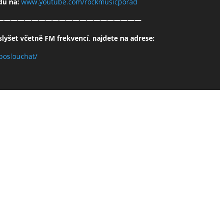
adu na:
www.youtube.com/rockmusicporad
—————————————————————
lyšet včetně FM frekvencí, najdete na adrese:
poslouchat/
Kde nás také najdete
Bandzone
NumberOne