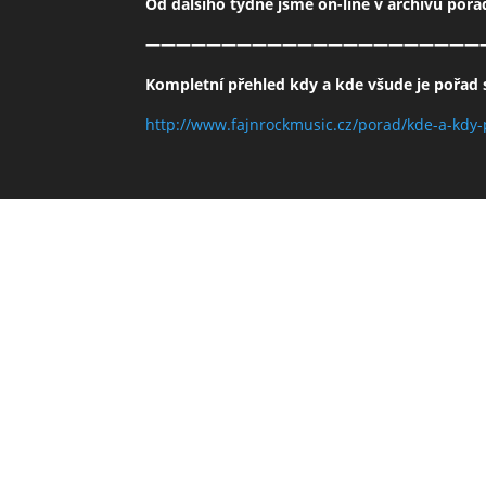
Od dalšího týdne jsme on-line v archivu poř
——————————————————————
Kompletní přehled kdy a kde všude je pořad s
http://www.fajnrockmusic.cz/porad/kde-a-kdy-
Obsah webu
Úvod
Biografie
Koncerty
Novinky
Foto