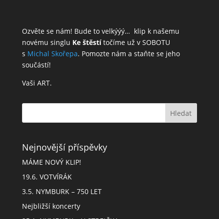
Ozvěte se nám! Bude to velkýýý…
klip k našemu
novému singlu
Ke štěstí
točíme už v SOBOTU
s
Michal Skořepa
. Pomozte nám a staňte se jeho
součástí!
Vaši ART.
Nejnovější příspěvky
MÁME NOVÝ KLIP!
19.6. VOTVÍRÁK
3.5. NYMBURK – 750 LET
Nejbližší koncerty